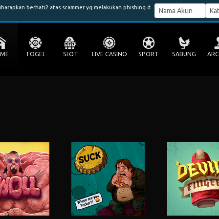
kan berhati2 atas scammer yg melakukan phishing dengan mengunakan nama V88T
ME
TOGEL
SLOT
LIVE CASINO
SPORT
SABUNG
ARC