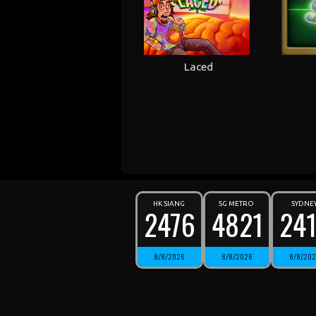
Laced
HK SIANG
SG METRO
SYDNE
2476
4821
24
8/8/2026
8/8/2026
8/8/20