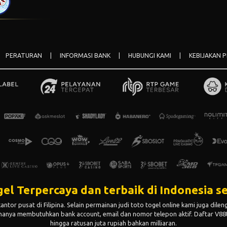
PERATURAN
|
INFORMASI BANK
|
HUBUNGI KAMI
|
KEBIJAKAN P
gel
Terpercaya dan terbaik di Indonesia s
tor pusat di Filipina. Selain permainan judi toto togel online kami juga dilengk
hanya membutuhkan bank account, email dan nomor telepon aktif. Daftar V8
hingga ratusan juta rupiah bahkan milliaran.