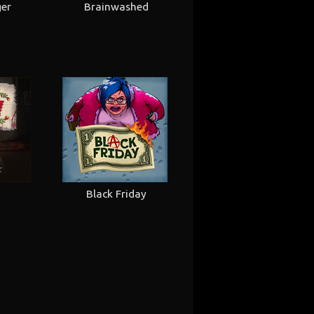
ger
Brainwashed
Black Friday