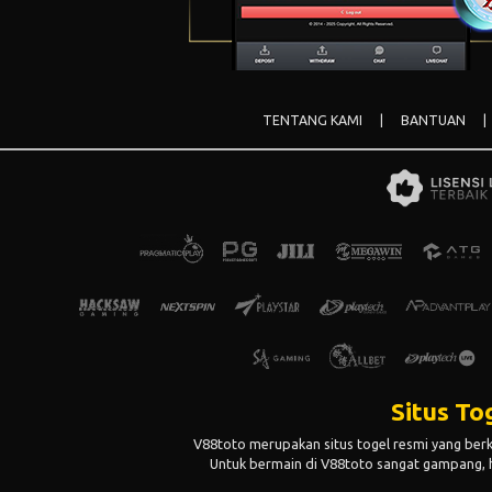
TENTANG KAMI
|
BANTUAN
|
Situs To
V88toto merupakan situs togel resmi yang berkan
Untuk bermain di V88toto sangat gampang, 