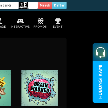
OTO
Kepada semua member setia kami ,diharapkan berhati2 atas sca
Masuk
Daftar
ADE
INTERACTIVE
PROMOSI
EVENT