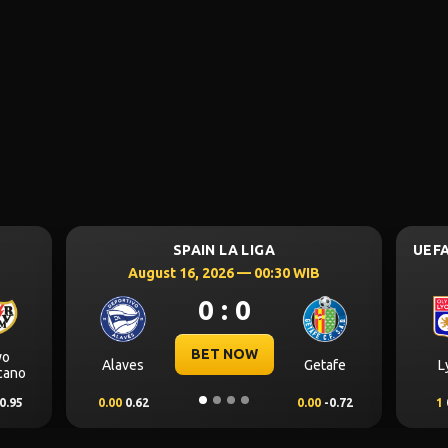
8/8/2026
IERS
UEFA CHAMPIONS LEAGUE QUALIFIERS
UEF
August 12, 2026 — 01:15 WIB
0 : 0
BET NOW
Slovan
bahce
Mjallby
Bodo
Bratislava
.87
0.5
0.83
-0.5
0.99
0.7