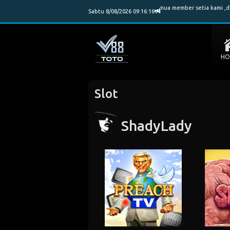
Kepada semua member setia kami ,diharap
Sabtu 8/08/2026 09:16:17
HO
Slot
ShadyLady