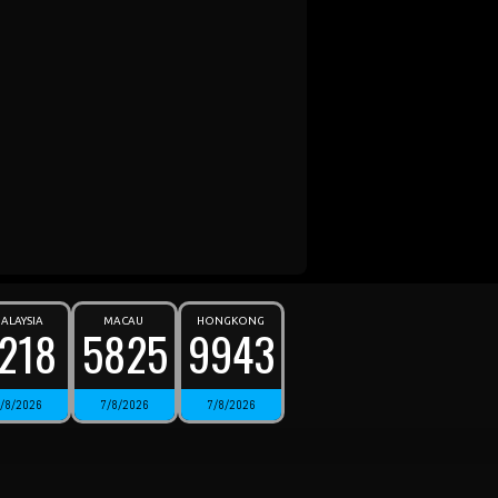
ALAYSIA
MACAU
HONGKONG
218
5825
9943
/8/2026
7/8/2026
7/8/2026