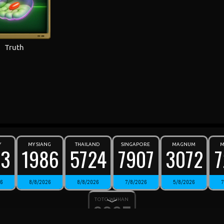
Truth
Y
MY SIANG
THAILAND
SINGAPORE
MAGNUM
M
13
1986
5724
7907
3072
7
26
8/8/2026
8/8/2026
7/8/2026
5/8/2026
7
TOTO WUHAN
2605