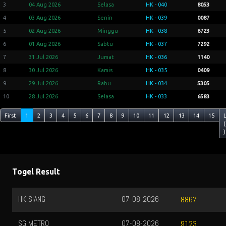
3
04 Aug 2026
Selasa
HK - 040
8053
4
03 Aug 2026
Senin
HK - 039
0087
5
02 Aug 2026
Minggu
HK - 038
6723
6
01 Aug 2026
Sabtu
HK - 037
7292
7
31 Jul 2026
Jumat
HK - 036
1140
8
30 Jul 2026
Kamis
HK - 035
0409
9
29 Jul 2026
Rabu
HK - 034
5305
10
28 Jul 2026
Selasa
HK - 033
6583
First
1
2
3
4
5
6
7
8
9
10
11
12
13
14
15
(
)
Togel Result
HK SIANG
07-08-2026
8867
SG METRO
07-08-2026
9123