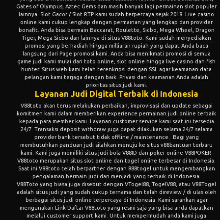
Gates of Olympus, Aztec Gems dan masih banyak lagi permainan slot populer
lainnya. Slot Gacor / Slot RTP kami sudah terpercaya sejak 2018. Live casino
online kami cukup lengkap dengan permainan yang lengkap dari provider
bonafit. Anda bisa bermain Baccarat, Roulette, Sicbo, Mega Wheel, Dragon
Tiger, Mega Sicbo dan lainnya di situs V88toto. Kami sudah menyediakan
promosi yang berhadiah hingga milliaran rupiah yang dapat Anda baca
langsung dari Page promosi kami. Anda bisa menikmati promosi di semua
game judi kami mulai dari toto online, slot online hingga live casino dan fish
hunter. Situs web kami telah terenkripsi dengan SSL agar keamanan data
pelangan kami terjaga dengan baik. Privasi dan keamanan Anda adalah
prioritas situs judi kami.
Layanan Judi Digital Terbaik di Indonesia
V88toto akan terus melakukan perbaikan, improvisasi dan update sebagai
komitmen kami dalam memberikan experience permainan judi online terbaik
kepada para member kami. Layanan customer service kami saat ini tersedia
24/7. Transaksi deposit withdraw juga dapat dilakukan selama 24/7 selama
provider bank tersebut tidak offline / maintenance. Bagi yang
membutuhkan panduan judi silahkan menuju ke situs
v88bantuan terbaru
kami. Kami juga memiliki situs
judi bola
V88ID dan
poker online
V88POKER.
V88toto merupakan situs slot online dan togel online terbesar di Indonesia.
Saat ini V88toto telah berpartner dengan
888togel
untuk mengembangkan
pengalaman bermain judi dan menjadi yang terbaik di Indonesia.
V88Toto yang biasa juga disebut dengan VTogel88,
TogelV88
, atau V88Togel
adalah situs judi yang sudah cukup ternama dan telah direview / di ulas oleh
berbagai situs judi online terpercaya di Indonesia. Kami sarankan agar
mengunakan
Link Daftar V88toto
yang resmi saja yang bisa anda dapatkan
melalui customer support kami. Untuk mempermudah anda kami juga