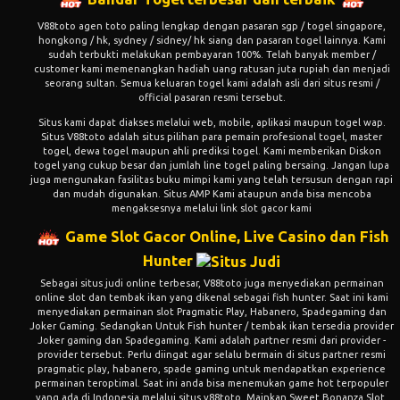
V88toto agen toto paling lengkap dengan pasaran sgp / togel singapore,
hongkong / hk, sydney / sidney/ hk siang dan pasaran togel lainnya. Kami
sudah terbukti melakukan pembayaran 100%. Telah banyak member /
customer kami memenangkan hadiah uang ratusan juta rupiah dan menjadi
seorang sultan. Semua keluaran togel kami adalah asli dari situs resmi /
official pasaran resmi tersebut.
Situs kami dapat diakses melalui web, mobile, aplikasi maupun togel wap.
Situs V88toto adalah situs pilihan para pemain profesional togel, master
togel, dewa togel maupun ahli prediksi togel. Kami memberikan Diskon
togel yang cukup besar dan jumlah line togel paling bersaing. Jangan lupa
juga mengunakan fasilitas
buku mimpi
kami yang telah tersusun dengan rapi
dan mudah digunakan.
Situs AMP Kami
ataupun anda bisa mencoba
mengaksesnya melalui
link slot gacor
kami
Game Slot Gacor Online, Live Casino dan Fish
Hunter
Sebagai situs judi online terbesar, V88toto juga menyediakan permainan
online slot dan tembak ikan yang dikenal sebagai fish hunter. Saat ini kami
menyediakan permainan slot Pragmatic Play, Habanero, Spadegaming dan
Joker Gaming. Sedangkan Untuk Fish hunter / tembak ikan tersedia provider
Joker gaming dan Spadegaming. Kami adalah partner resmi dari provider -
provider tersebut. Perlu diingat agar selalu bermain di situs partner resmi
pragmatic play, habanero, spade gaming untuk mendapatkan experience
permainan teroptimal. Saat ini anda bisa menemukan game hot terpopuler
yang ada di Indonesia melalui situs v88toto. Mainkan Sweet Bonanza Slot,