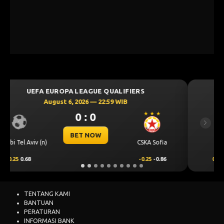
UEFA EUROPA LEAGUE QUALIFIERS
August 7, 2026 — 00:45 WIB
0 : 0
Previous
Next
BET NOW
PAOK
Anderlecht
0.75
0.80
-0.75
0.92
TENTANG KAMI
BANTUAN
PERATURAN
INFORMASI BANK